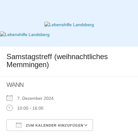
Zum
Inhalt
springen
Lebenshilfe Landsberg
Samstagstreff (weihnachtliches
Memmingen)
WANN
7. Dezember 2024
10:00 - 16:00
ZUM KALENDER HINZUFÜGEN
ICS herunterladen
Google
Kalender