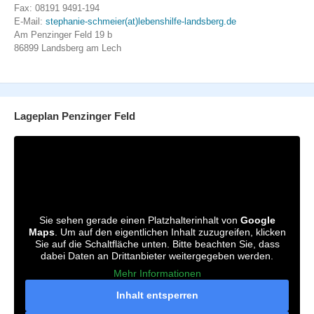
Fax: 08191 9491-194
E-Mail:
stephanie-schmeier(at)lebenshilfe-landsberg.de
Am Penzinger Feld 19 b
86899 Landsberg am Lech
Lageplan Penzinger Feld
Sie sehen gerade einen Platzhalterinhalt von
Google
Maps
. Um auf den eigentlichen Inhalt zuzugreifen, klicken
Sie auf die Schaltfläche unten. Bitte beachten Sie, dass
dabei Daten an Drittanbieter weitergegeben werden.
Mehr Informationen
Inhalt entsperren