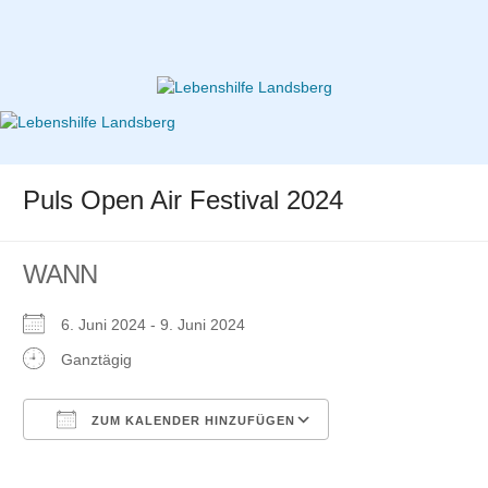
Zum
Inhalt
springen
Lebenshilfe Landsberg
Puls Open Air Festival 2024
WANN
6. Juni 2024 - 9. Juni 2024
Ganztägig
ZUM KALENDER HINZUFÜGEN
ICS herunterladen
Google
Kalender
iCalendar
Office 365
Outlook Live