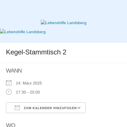
Zum
Inhalt
springen
Lebenshilfe Landsberg
Kegel-Stammtisch 2
WANN
14. März 2025
17:30 - 20:00
ZUM KALENDER HINZUFÜGEN
ICS herunterladen
Google
Kalender
WO