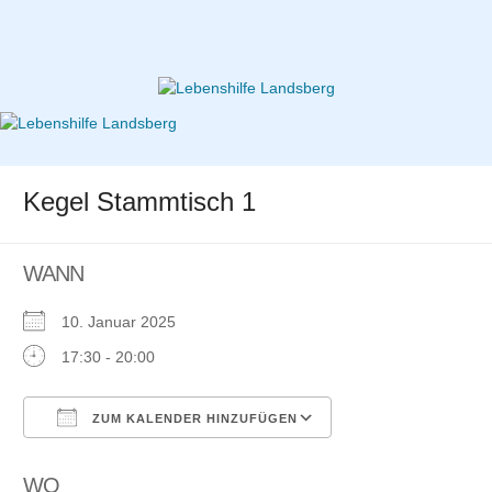
Zum
Inhalt
springen
Lebenshilfe Landsberg
Kegel Stammtisch 1
WANN
10. Januar 2025
17:30 - 20:00
ZUM KALENDER HINZUFÜGEN
ICS herunterladen
Google
Kalender
WO