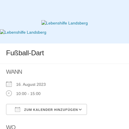
Zum
Inhalt
springen
Lebenshilfe Landsberg
Fußball-Dart
WANN
16. August 2023
10:00 - 15:00
ZUM KALENDER HINZUFÜGEN
ICS herunterladen
Google
Kalender
WO