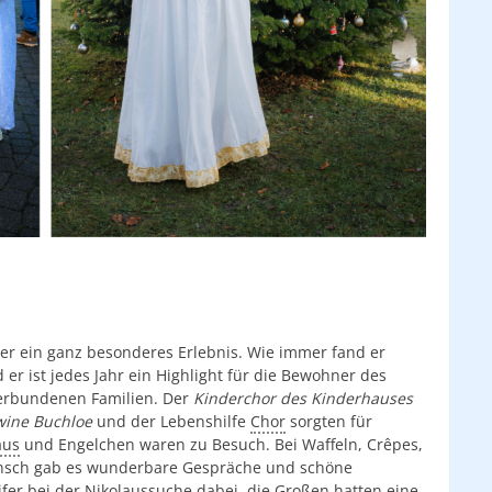
r ein ganz besonderes Erlebnis. Wie immer fand er
r ist jedes Jahr ein Highlight für die Bewohner des
erbundenen Familien. Der
Kinderchor des Kinderhauses
wine Buchloe
und der Lebenshilfe
Chor
sorgten für
aus
und Engelchen waren zu Besuch. Bei Waffeln, Crêpes,
nsch gab es wunderbare Gespräche und schöne
er bei der Nikolaussuche dabei, die Großen hatten eine