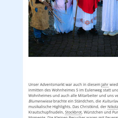
Unser Adventsmarkt war auch in diesem
Jahr
wiede
inmitten des Wohnheimes 5 im Eulenweg statt und e
Wohnheimes und auch alle Mitarbeiter und uns v
Blumenwiese
brachte ein Ständchen, die
Kulturla
musikalische Highlights. Das Christkind, der
Nikol
Krautschupfnudeln,
Stockbrot
, Würstchen und Pu
Momente. Die Kleinen Besucher waren mit Feuereif